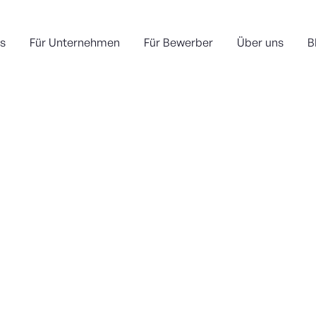
s
Für Unternehmen
Für Bewerber
Über uns
B
Bodenleger EFZ
Wann?
An