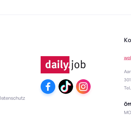
Ko
we
Aar
301
Tel.
atenschutz
Öff
MO-