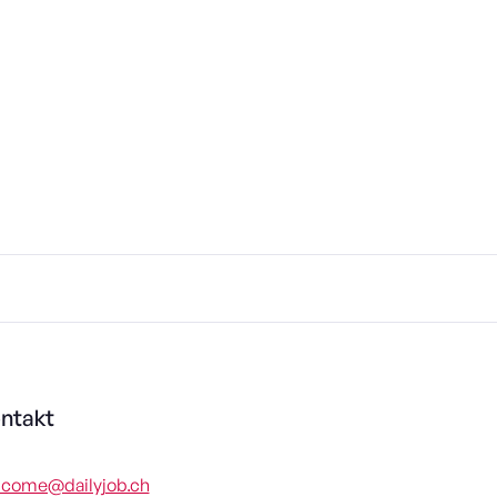
ntakt
lcome@dailyjob.ch