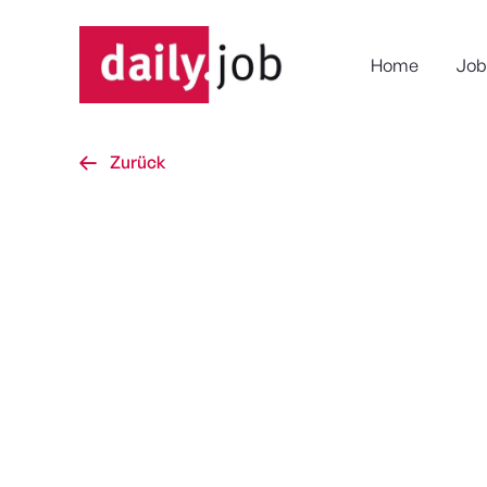
Home
Job
Zurück

Sta