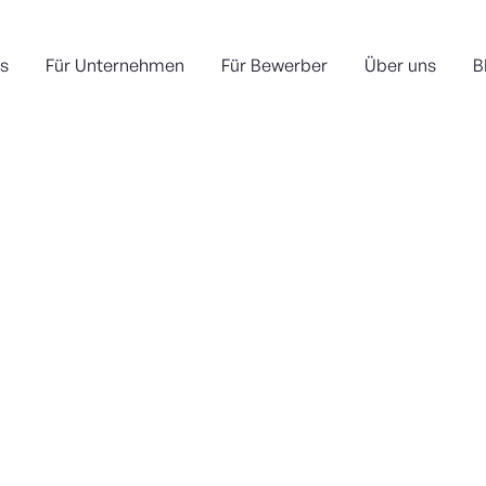
s
Für Unternehmen
Für Bewerber
Über uns
B
Zimmermann EFZ
ndort
Wann?
Anstel